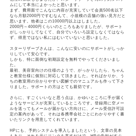
ムにして本当によかったと思います。
まず、費用面でこんなに内容が充実していて会員500名以下
なら月額2000円ですむなんて、小規模の店舗の強い見方だと
思います。他者はこの10000円以上はしました。
2000円～4000円くらいのところもありましたが、サポート
がしっかりしてなくて、自分でいろいろ設定しなくてはなら
ず、得意ではない私にはむいていないと思いました。
スターリザーブさんは、こんなに安いのにサポートがしっか
りしていて安心です。
しかも、特に面倒な初期設定を無料でやってくださいまし
た。
最初、美容室向けの仕様のようで、がっかりしたら、ちゃん
と教室仕様に個別に対応して頂きました。そればかりか、う
ちの教室用の分かりやすい図解でのマニュアルも作って下さ
りました。サポートの方はとても親切です。
さらに、すごくいいなと思う点は、かゆいところに手が届く
ようなサービスが充実しているところです。登録用に空メー
ルを送ってもメールが届かない方向けに、メール受信許可設
定の案内があって、それは各携帯会社ごとにわかりやすく書
いたリンクを用意してくれています。
HPにも、予約システムを導入しましたという、文章の見本
もあり、それを元にリンクを直すだけで、HPの告知がすぐ